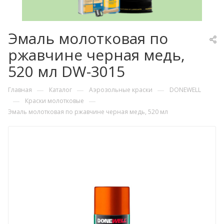
Эмаль молотковая по
ржавчине черная медь,
520 мл DW-3015
—
—
—
Главная
Каталог
Аэрозольные краски
DONEWELL
—
—
Краски молотковые
Эмаль молотковая по ржавчине черная медь, 520 мл