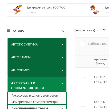
Буксировочные тросы РОСТРОС
Бук
6 ТОВАРОВ
2 ТО
(возрастание)
КАТАЛОГ
Выбрать все
АВТОКОСМЕТИКА
АВТОЛАМПЫ
Артикул
Бренд
АВТОХИМИЯ
TA-18112
TOP AUTO
АКСЕССУАРЫ И
ПРИНАДЛЕЖНОСТИ
Аксессуары в салон автомобиля
Измерители и компрессометры
TA-18142
TOP AUTO
Буксировочные тросы