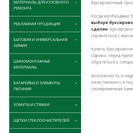
МАТЕРИАЛЫ ДЛЯ КУЗОВНОГО
буксировочный трос
РЕМОНТА
Когда необходимо б
выборе буксировоч
РЕКЛАМНАЯ ПРОДУКЦИЯ
сделан
. Буксирово
справляться с высок
БЫТОВАЯ И УНИВЕРСАЛЬНАЯ
ХИМИЯ
Купить буксировочн
Однако, перед прио
ШИНОМОНТАЖНЫЕ
обратиться к специ
МАТЕРИАЛЫ
Безопасность и над
качественного и по
БАТАРЕЙКИ И ЭЛЕМЕНТЫ
своевременная заме
ПИТАНИЯ
ХОМУТЫ И СТЯЖКИ
ЩЕТКИ СТЕКЛООЧИСТИТЕЛЕЙ