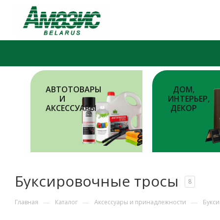
АВТОТОВАРЫ
ДОМ,
И
ИНТЕРЬЕР,
АКСЕССУАРЫ
ДЕКОР
Буксировочные тросы
8
—
—
—
Главная
Каталог
Аксессуары и принадлежности
Букс