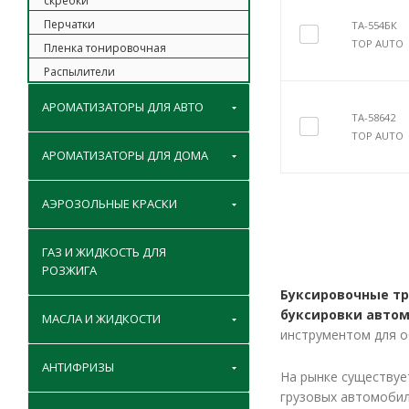
скребки
Перчатки
TA-554БК
TOP AUTO
Пленка тонировочная
Распылители
АРОМАТИЗАТОРЫ ДЛЯ АВТО
TA-58642
TOP AUTO
АРОМАТИЗАТОРЫ ДЛЯ ДОМА
АЭРОЗОЛЬНЫЕ КРАСКИ
ГАЗ И ЖИДКОСТЬ ДЛЯ
РОЗЖИГА
Буксировочные тр
буксировки автом
МАСЛА И ЖИДКОСТИ
инструментом для о
АНТИФРИЗЫ
На рынке существуе
грузовых автомобил