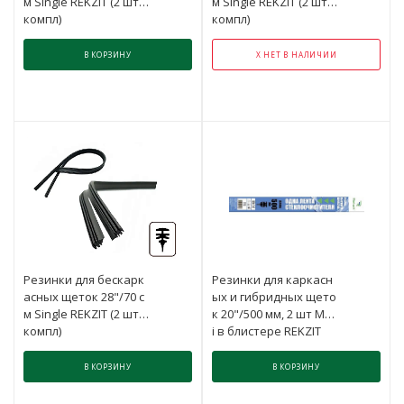
м Single REKZIT (2 шт в
м Single REKZIT (2 шт в
компл)
компл)
В КОРЗИНУ
Х НЕТ В НАЛИЧИИ
Резинки для бескарк
Резинки для каркасн
асных щеток 28"/70 с
ых и гибридных щето
м Single REKZIT (2 шт в
к 20"/500 мм, 2 шт Mult
компл)
i в блистере REKZIT
В КОРЗИНУ
В КОРЗИНУ