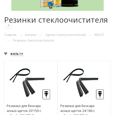
Резинки стеклоочистителя
5
—
—
—
Главная
Каталог
Щетки стеклоочистителей
REKZIT
—
Резинки стеклоочистителя
ФИЛЬТР
Резинки для бескарк
Резинки для бескарк
асных щеток 20"/50 с
асных щеток 24"/60 с