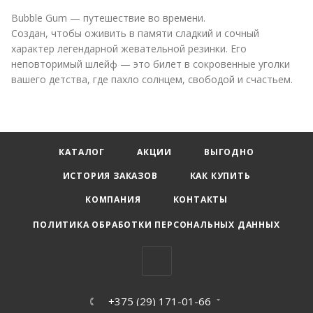
Bubble Gum — путешествие во времени.
Создан, чтобы оживить в памяти сладкий и сочный
характер легендарной жевательной резинки. Его
неповторимый шлейф — это билет в сокровенные уголки
вашего детства, где пахло солнцем, свободой и счастьем.
КАТАЛОГ
АКЦИИ
ВЫГОДНО
ИСТОРИЯ ЗАКАЗОВ
КАК КУПИТЬ
КОМПАНИЯ
КОНТАКТЫ
ПОЛИТИКА ОБРАБОТКИ ПЕРСОНАЛЬНЫХ ДАННЫХ
+375 (29) 171-01-66