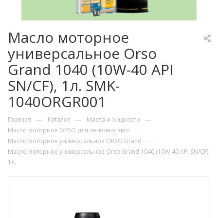
Масло моторное
универсальное Orso
Grand 1040 (10W-40 API
SN/CF), 1л. SMK-
1040ORGR001
—
—
—
Главная
Каталог
Масла и жидкости
—
Масло моторное ORSO для легковых авто
—
Масло моторное универсальное ORSO Grand
Масло моторное универсальное Orso Grand 1040 (10W-40 API SN/CF),
1л.