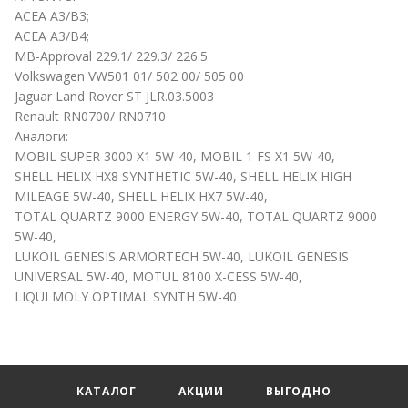
ACEA А3/B3;
ACEA А3/B4;
MB-Approval 229.1/ 229.3/ 226.5
Volkswagen VW501 01/ 502 00/ 505 00
Jaguar Land Rover ST JLR.03.5003
Renault RN0700/ RN0710
Аналоги:
MOBIL SUPER 3000 X1 5W-40, MOBIL 1 FS X1 5W-40,
SHELL HELIX HX8 SYNTHETIC 5W-40, SHELL HELIX HIGH
MILEAGE 5W-40, SHELL HELIX HX7 5W-40,
TOTAL QUARTZ 9000 ENERGY 5W-40, TOTAL QUARTZ 9000
5W-40,
LUKOIL GENESIS ARMORTECH 5W-40, LUKOIL GENESIS
UNIVERSAL 5W-40, MOTUL 8100 X-CESS 5W-40,
LIQUI MOLY OPTIMAL SYNTH 5W-40
КАТАЛОГ
АКЦИИ
ВЫГОДНО